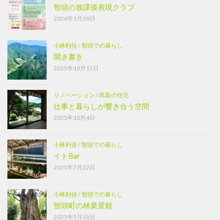
智頭の放課後表現クラブ
2026年1月20日
小林利佳
/
智頭での暮らし
聞き書き
2025年10月15日
リノベーション
/
鳥取の住宅
仕事と暮らしが響き合う空間
2025年10月4日
小林利佳
/
智頭での暮らし
イトBar
2025年7月22日
小林利佳
/
智頭での暮らし
智頭町の林業景観
2025年5月31日