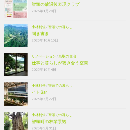
智頭の放課後表現クラブ
2026年1月20日
小林利佳
/
智頭での暮らし
聞き書き
2025年10月15日
リノベーション
/
鳥取の住宅
仕事と暮らしが響き合う空間
2025年10月4日
小林利佳
/
智頭での暮らし
イトBar
2025年7月22日
小林利佳
/
智頭での暮らし
智頭町の林業景観
2025年5月31日