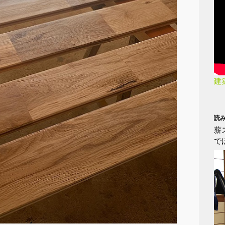
建
読
薪
で