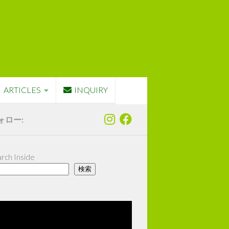
ARTICLES
INQUIRY
ォロー:
rch Inside
検索