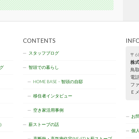
CONTENTS
INF
スタッフブログ
〒68
株式
グ
智頭での暮らし
鳥取
電話:
HOME BASE – 智頭の自邸
ファ
Ｅメー
移住者インタビュー
空き家活用事例
お
）
薪ストーブの話
個
高断熱・高気密住宅(NE-ST)と薪ストーブ