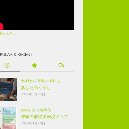
ME BASE
PULAR & RECENT
小林利佳
/
智頭での暮らし
あしたのくらし
2026年3月26日
お知らせ
/
小林利佳
智頭の放課後表現クラブ
2026年1月20日