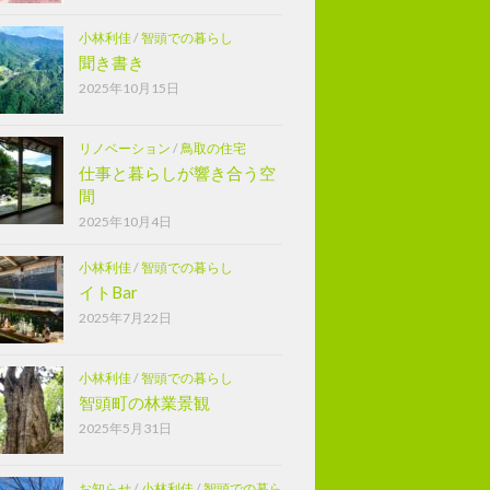
小林利佳
/
智頭での暮らし
聞き書き
2025年10月15日
リノベーション
/
鳥取の住宅
仕事と暮らしが響き合う空
間
2025年10月4日
小林利佳
/
智頭での暮らし
イトBar
2025年7月22日
小林利佳
/
智頭での暮らし
智頭町の林業景観
2025年5月31日
お知らせ
/
小林利佳
/
智頭での暮ら