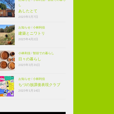
し
あしたとて
2025年5月7日
お知らせ
/
小林利佳
建築とニワトリ
2025年4月2日
小林利佳
/
智頭での暮らし
日々の暮らし
2025年3月31日
お知らせ
/
小林利佳
ちづの放課後表現クラブ
2025年1月14日