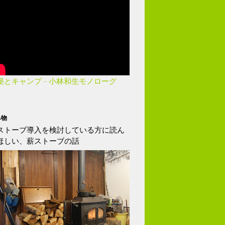
築とキャンプ – 小林和生モノローグ
み物
ストーブ導入を検討している方に読ん
ほしい、薪ストーブの話