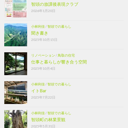
智頭の放課後表現クラブ
2026年1月20日
小林利佳
/
智頭での暮らし
聞き書き
2025年10月15日
リノベーション
/
鳥取の住宅
仕事と暮らしが響き合う空間
2025年10月4日
小林利佳
/
智頭での暮らし
イトBar
2025年7月22日
小林利佳
/
智頭での暮らし
智頭町の林業景観
2025年5月31日